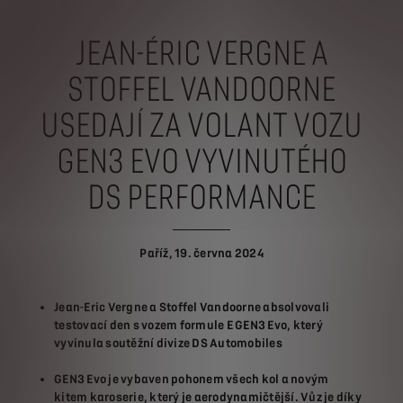
JEAN-ÉRIC VERGNE A
STOFFEL VANDOORNE
USEDAJÍ ZA VOLANT VOZU
GEN3 EVO VYVINUTÉHO
DS PERFORMANCE
Paříž, 19. června 2024
Jean-Eric Vergne a Stoffel Vandoorne absolvovali
testovací den s vozem formule E GEN3 Evo, který
vyvinula soutěžní divize DS Automobiles
GEN3 Evo je vybaven pohonem všech kol a novým
kitem karoserie, který je aerodynamičtější. Vůz je díky