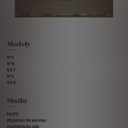
Modely
N°7
N°8
DS 7
N°4
DS 3
Služby
MyDS
Objednat do servisu
Kontaktujte nás