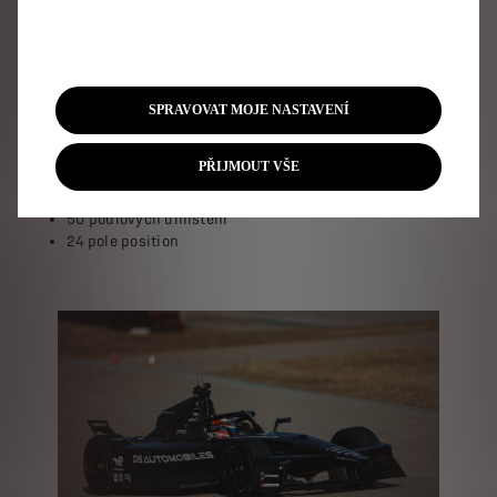
Klíčové výsledky od zapojení společnosti DS Automobiles
do Formule E:
SPRAVOVAT MOJE NASTAVENÍ
117 závodů
PŘIJMOUT VŠE
4 vítězné tituly
16 vítězství
50 pódiových umístění
24 pole position