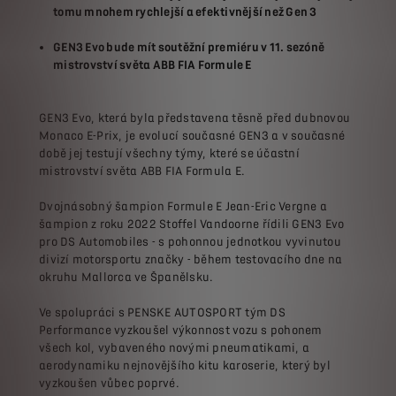
tomu mnohem rychlejší a efektivnější než Gen 3
GEN3 Evo bude mít soutěžní premiéru v 11. sezóně
mistrovství světa ABB FIA Formule E
GEN3 Evo, která byla představena těsně před dubnovou
Monaco E-Prix, je evolucí současné GEN3 a v současné
době jej testují všechny týmy, které se účastní
mistrovství světa ABB FIA Formula E.
Dvojnásobný šampion Formule E Jean-Eric Vergne a
šampion z roku 2022 Stoffel Vandoorne řídili GEN3 Evo
pro DS Automobiles - s pohonnou jednotkou vyvinutou
divizí motorsportu značky - během testovacího dne na
okruhu Mallorca ve Španělsku.
Ve spolupráci s PENSKE AUTOSPORT tým DS
Performance vyzkoušel výkonnost vozu s pohonem
všech kol, vybaveného novými pneumatikami, a
aerodynamiku nejnovějšího kitu karoserie, který byl
vyzkoušen vůbec poprvé.