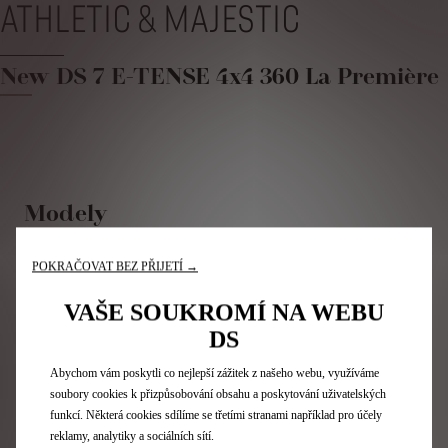
ATHLETIC & MAJESTIC
New DS 7 E-TENSE 4x4 360 La Première
Modely
N°7
POKRAČOVAT BEZ PŘIJETÍ →
N°8
DS 7
VAŠE SOUKROMÍ NA WEBU
N°4
DS
DS 3
Abychom vám poskytli co nejlepší zážitek z našeho webu, využíváme
soubory cookies k přizpůsobování obsahu a poskytování uživatelských
Služby
funkcí. Některá cookies sdílíme se třetími stranami například pro účely
reklamy, analytiky a sociálních sítí.