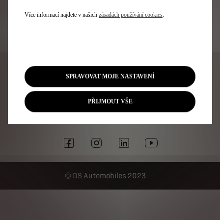
MyDS
Objednat do servisu
Více informací najdete v našich
zásadách používání cookies
.
Kontaktujte nás
Právní doložka
SPRAVOVAT MOJE NASTAVENÍ
Zásady ochrany osobních údajů
PŘIJMOUT VŠE
Cookies
Informace k EU Data Act
DS Automobiles 2023